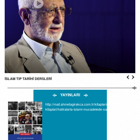
İSLAM TIP TARİHİ DERSLERİ
YAYINLARI
http://mail.ahmetagirakca.com.tr/kitaplari/telif-
kitaplari/hatiralarla-islami-mucadelede-sabir-ve-direnis