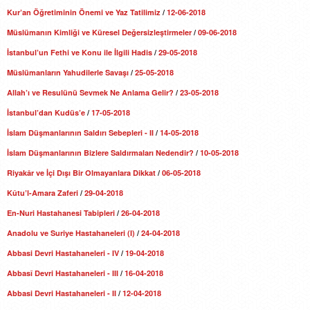
Kur’an Öğretiminin Önemi ve Yaz Tatilimiz
/
12-06-2018
Müslümanın Kimliği ve Küresel Değersizleştirmeler
/
09-06-2018
İstanbul’un Fethi ve Konu ile İlgili Hadis
/
29-05-2018
Müslümanların Yahudilerle Savaşı
/
25-05-2018
Allah’ı ve Resulünü Sevmek Ne Anlama Gelir?
/
23-05-2018
İstanbul’dan Kudüs’e
/
17-05-2018
İslam Düşmanlarının Saldırı Sebepleri - II
/
14-05-2018
İslam Düşmanlarının Bizlere Saldırmaları Nedendir?
/
10-05-2018
Riyakâr ve İçi Dışı Bir Olmayanlara Dikkat
/
06-05-2018
Kûtu’l-Amara Zaferi
/
29-04-2018
En-Nuri Hastahanesi Tabipleri
/
26-04-2018
Anadolu ve Suriye Hastahaneleri (I)
/
24-04-2018
Abbasi Devri Hastahaneleri - IV
/
19-04-2018
Abbasî Devri Hastahaneleri - III
/
16-04-2018
Abbasi Devri Hastahaneleri - II
/
12-04-2018