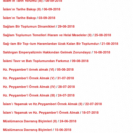
İslâm’ın Tarih Yorumu (III)
/
08-09-2018
İslâm’ın Tarihe Bakışı (II)
/
06-09-2018
İslâm’ın Tarihe Bakışı
/
03-09-2018
Sağlam Bir Toplumun Dinamikleri
/
29-08-2018
Sağlam Toplumun Temelleri /Haram ve Helal Meseleler (II)
/
25-08-2018
Sağ¬lam Bir Top¬lum Haramlardan Uzak Kalan Bir Toplumdur
/
21-08-2018
Saldırgan Emperyalizmin Hakkından Gelmek Zorundayız
/
16-08-2018
İslâmî Tavır ve Batı Toplumundan Farkımız
/
09-08-2018
Hz. Peygamber’i örnek almak (VI)
/
05-08-2018
Hz. Peygamber’i Örnek Almak (V)
/
31-07-2018
Hz. Peygamber’i Örnek Almak (IV)
/
28-07-2018
Hz. Peygamber’i Örnek Almak (III)
/
24-07-2018
İslam’ı Yaşamak ve Hz.Peygamberi Örnek Almak (II)
/
22-07-2018
İslam’ı Yaşamak ve Hz. Peygamber’i Örnek Almak
/
18-07-2018
Müslümanca Davranış Biçimleri (II)
/
24-06-2018
Müslümanca Davranış Biçimleri
/
15-06-2018