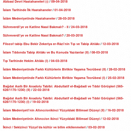
Abbasi Devri Hastahaneleri (ı)
/
09-04-2018
İslam Tarihinde İlk Hastahaneler
/
01-04-2018
İslâm Medeniyetinde Hastahaneler
/
28-03-2018
Sühreverdi’ye ve Katline Nasıl Bakmalı? - II
/
24-03-2018
Sühreverdi’ye ve Katline Nasıl Bakmalı?
/
20-03-2018
Filozof tabip Ebu Bekir Zekeriya er-Râzî’nin Tıp ve Tabip Ahlâkı
/
12-03-2018
İslam Tıbbında Tabip Ahlâkı ve Bu Konuda Yazılanlar (II)
/
08-03-2018
Tıp Tarihinde Hekim Ahlâkı (I)
/
04-03-2018
İslâm Medeniyetinde Farklı Kültürlerin Birlikte Yaşama Tecrübesi (II)
/
28-02-2018
İslam Medeniyetinde Farklı Kültürlerin Birlikte Yaşama Tecrübesi (I)
/
25-02-2018
Bağdat Asıllı Bir Anadolu Tabibi: Abdullatif el-Bağdadi ve Tıbbi Görüşleri (565-
628/1170-1230) (II)
/
22-02-2018
Bağdat Asıllı Bir Anadolu Tabibi: Abdullatif el-Bağdadi ve Tıbbi Görüşleri (565-
628/1170-1230) (I)
/
19-02-2018
İslam Medeniyeti'nin Altıncı/onikinci Yüzyıldaki Bilimsel Düzeyi (II)
/
16-02-2018
İslâm Medeniyetinin Altıncı/on ikinci Yüzyıldaki Bilimsel Düzeyi
/
12-02-2018
İkinci / Sekizinci Yüzyıl’da kültür ve bilim etkilenmeleri
/
03-02-2018