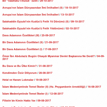
Bir “nasihatu’l-mülûk” özeti
/
29-10-2017
Avrupa’nın İslam Dünyasından İlmî İntihalleri (II)
/
18-10-2017
Avrupa’nın İslam Dünyasından İlmî İntihalleri
/
13-10-2017
Salahaddin Eyyubi'nin Kudüs'ü Fetih Yıl Dönümü (II)
/
09-10-2017
Salahaddin Eyyubî’nin Kudüs'ü Fetih Yıldönümü
/
02-10-2017
Dava Adamının Özellikleri (III)
/
25-09-2017
Bir Dava Adamının Özellikleri (II)
/
21-09-2017
Bir Dava Adamının Özellikleri (I)
/
17-09-2017
Ömer İbn Abdulaziz Bugün Olsaydı Myanmar Devlet Başkanına Ne Derdi?
/
04-09-
2017
Bu Dava ve Bu Ülke Kimin?
/
31-08-2017
Kendimden Özür Diliyorum
/
28-08-2017
Helal ve Haram Lokmalar
/
19-08-2017
İslam Medeniyetinde Temel İlkeler (II) (Hz. Peygamberin örnekliliği)
/
16-08-2017
İslam Medeniyetinde Temel İlkeler (I)
/
12-08-2017
Filistin’de Kimin Hakkı Var
/
09-08-2017