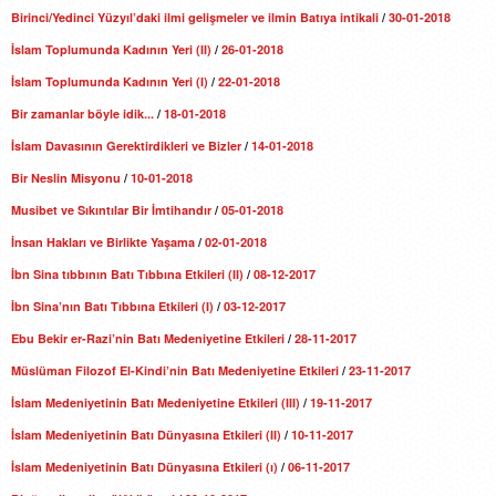
Birinci/Yedinci Yüzyıl’daki ilmi gelişmeler ve ilmin Batıya intikali
/
30-01-2018
İslam Toplumunda Kadının Yeri (II)
/
26-01-2018
İslam Toplumunda Kadının Yeri (I)
/
22-01-2018
Bir zamanlar böyle idik...
/
18-01-2018
İslam Davasının Gerektirdikleri ve Bizler
/
14-01-2018
Bir Neslin Misyonu
/
10-01-2018
Musibet ve Sıkıntılar Bir İmtihandır
/
05-01-2018
İnsan Hakları ve Birlikte Yaşama
/
02-01-2018
İbn Sina tıbbının Batı Tıbbına Etkileri (II)
/
08-12-2017
İbn Sina’nın Batı Tıbbına Etkileri (I)
/
03-12-2017
Ebu Bekir er-Razi’nin Batı Medeniyetine Etkileri
/
28-11-2017
Müslüman Filozof El-Kindi’nin Batı Medeniyetine Etkileri
/
23-11-2017
İslam Medeniyetinin Batı Medeniyetine Etkileri (III)
/
19-11-2017
İslam Medeniyetinin Batı Dünyasına Etkileri (II)
/
10-11-2017
İslam Medeniyetinin Batı Dünyasına Etkileri (ı)
/
06-11-2017