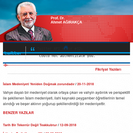
Twitter API error #32:

"Could not authenticate you."
Twitter API error #32:

"Could not authenticate you."
Hakkında
Twitter API error #32:

"Could not authenticate you."
Çalışmaları
Fikriyat Yazıları
Multimedya
İslam Medeniyeti Yeniden Doğmak zorundadır
/
20-11-2018
Güncel
Vahye dayalı bir medeniyet olarak ortaya çıkan ve vahyin aydınlık ve perspektifi
ile şekillenen İslam medeniyeti, ilahi kaynaklı peygamber öğretilerinin temel
İletişim
alındığı ve beşer aklının yoğurup şekillendirdiği bir medeniyettir.
BENZER YAZILAR
Tarih Bir Tekerrür Değil Teakkubtur
/
12-09-2018