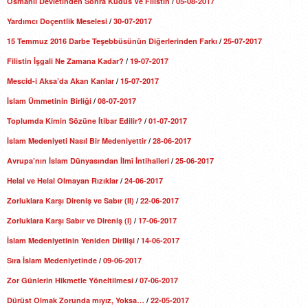
Osmanlı Devletinden Sonra Kudüs Ve Filistin
/
05-08-2017
Yardımcı Doçentlik Meselesi
/
30-07-2017
15 Temmuz 2016 Darbe Teşebbüsünün Diğerlerinden Farkı
/
25-07-2017
Filistin İşgali Ne Zamana Kadar?
/
19-07-2017
Mescid-i Aksa’da Akan Kanlar
/
15-07-2017
İslam Ümmetinin Birliği
/
08-07-2017
Toplumda Kimin Sözüne İtibar Edilir?
/
01-07-2017
İslam Medeniyeti Nasıl Bir Medeniyettir
/
28-06-2017
Avrupa’nın İslam Dünyasından İlmî İntihalleri
/
25-06-2017
Helal ve Helal Olmayan Rızıklar
/
24-06-2017
Zorluklara Karşı Direniş ve Sabır (II)
/
22-06-2017
Zorluklara Karşı Sabır ve Direniş (I)
/
17-06-2017
İslam Medeniyetinin Yeniden Dirilişi
/
14-06-2017
Sıra İslam Medeniyetinde
/
09-06-2017
Zor Günlerin Hikmetle Yöneltilmesi
/
07-06-2017
Dürüst Olmak Zorunda mıyız, Yoksa…
/
22-05-2017