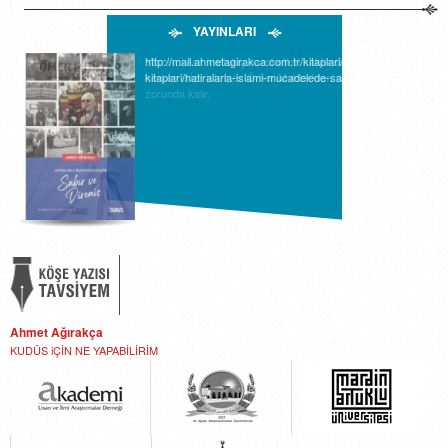
YAYINLARI
Yirminci asır kurtuluş hareketleri hakkında yazı yazan
herkes ister istemez Ömer Muhtar'dan söz etmek
zorunda kalır.
Ahmet Ağırakça
KUDÜS iÇİN NE YAPABİLİRİM